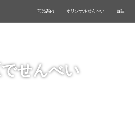
商品案内
オリジナルせんべい
台語
区でせんべい