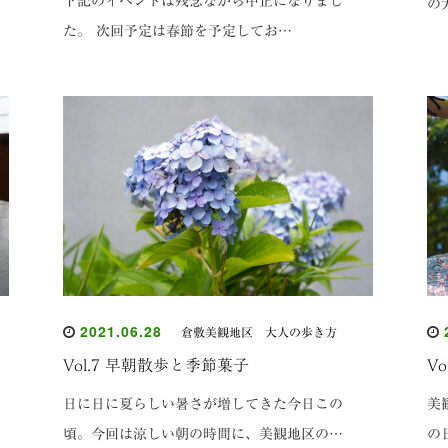
下記のイベントは残念ながら中止になりまし
の
た。 次回予定は春節を予定してお…
2021.06.28
2
倉敷美観地区 大人の歩き方
Vol.7 早朝散歩と季節菓子
V
日に日に夏らしい暑さが増してきた今日この
美
頃。今回は涼しい朝の時間に、美観地区の…
の