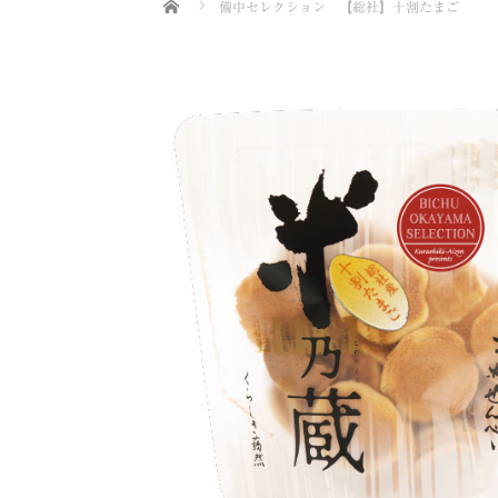
Home
備中セレクション 【総社】十割たまご