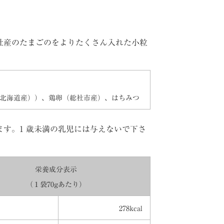
社産のたまごのをよりたくさん入れた小粒
北海道産））、鶏卵（総社市産）、はちみつ
す。1 歳未満の乳児には与えないで下さ
栄養成分表示
（１袋70gあたり）
278kcal