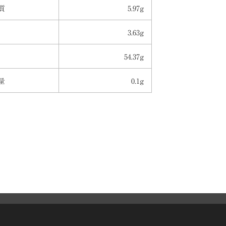
質
5.97g
3.63g
54.37g
量
0.1g