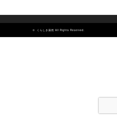
©
くらしき藹然
All Rights Reserved.